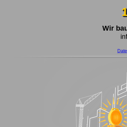
Wir bau
i
Date